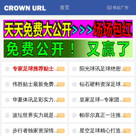
首页
收起
广告
新2会员
新2管理
比分指数
专家足球推荐贴士好料集中型，少投入，高回报！
阳光球讯足球绝密精准内幕100%包赢推荐
广告
广告
伟胜贴士最新免费推荐已公开,助你一路长胜
钻石硬料资深足球专家带你天天杀庄！
广告
广告
华夏体讯足彩实力完全免费贴士,澳盘全胜
皇家足球--专家团队为你提供绝准密报
广告
广告
波坛世界实力就是一切,赢钱才是硬道理
帕菲尔真正一注推荐，目前连红18场，实力见证
广告
广告
步行者独家资深情报，十年看盘经验为您推荐
星空足球精心打造稳赢贴士
广告
广告