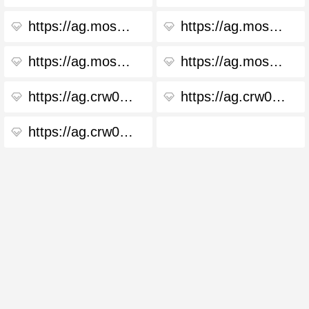
https://ag.mos077.com
https://ag.mos088.com
https://ag.mos099.com
https://ag.mos100.com
https://ag.crw066.com
https://ag.crw077.com
https://ag.crw088.com
本网所登载广告均为广告客户的个人意见及表达方式，和本网无任何关系。